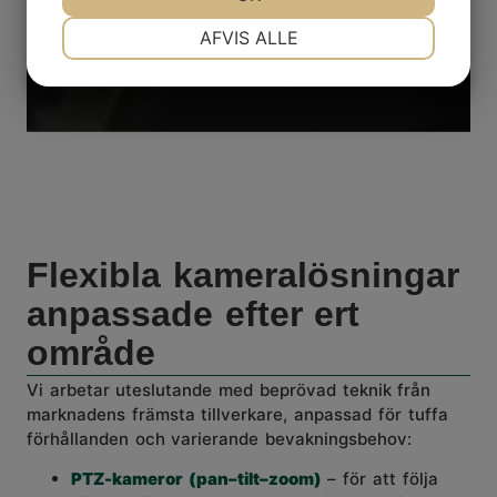
NØDVENDIGE
PRÆFERENCER
AFVIS ALLE
MARKETING
STATISTIK
Flexibla kameralösningar
anpassade efter ert
område
Vi arbetar uteslutande med beprövad teknik från
marknadens främsta tillverkare, anpassad för tuffa
förhållanden och varierande bevakningsbehov:
PTZ
-kameror (
pan
–
tilt
–zoom)
– för att följa