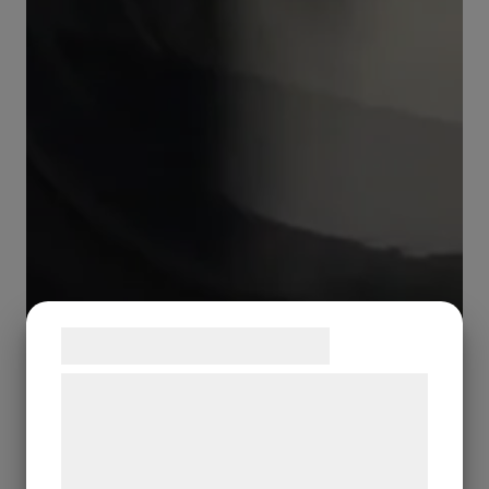
Samtykke til cookies
Vi og vores samarbejdspartnere bruger
teknologier, herunder cookies, til at
indsamle oplysninger om dig til forskellige
formål, herunder: Tilpasning af