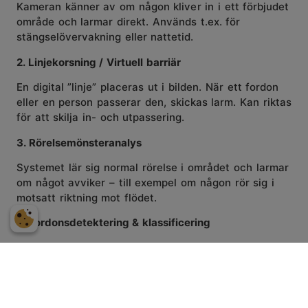
Kameran känner av om någon kliver in i ett förbjudet
område och larmar direkt. Används
t.ex.
för
stängselövervakning eller nattetid.
2. Linjekorsning / Virtuell barriär
En digital ”linje” placeras ut i bilden. När ett fordon
eller en person passerar den, skickas larm. Kan riktas
för att skilja in- och utpassering.
3. Rörelsemönsteranalys
Systemet lär sig normal rörelse i området och larmar
om något avviker – till exempel om någon rör sig i
motsatt riktning mot flödet.
4. Fordonsdetektering & klassificering
Systemet identifierar och särskiljer fordonstyper
(personbil, lastbil, cykel). Används för statistik, larm
eller reglering av områden.
5.
Missing
Object