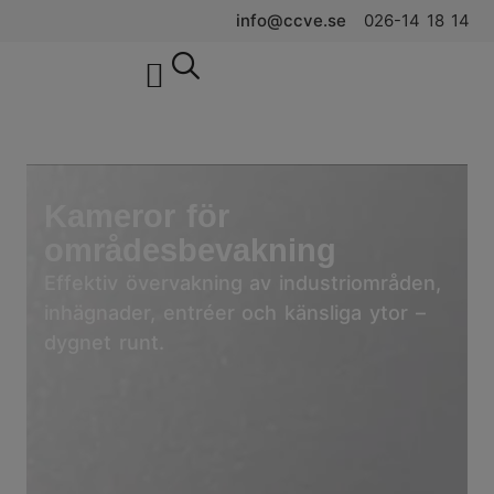
info@ccve.se
026-14 18 14
CCVE Industri
CCVE Trygghet
Kameror för
områdesbevakning
Effektiv övervakning av industriområden,
inhägnader, entréer och känsliga ytor –
dygnet runt.