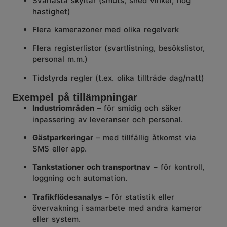
Svårlästa skyltar (smuts, sned vinkel, hög
hastighet)
Flera kamerazoner med olika regelverk
Flera registerlistor (svartlistning, besökslistor,
personal m.m.)
Tidstyrda regler (t.ex. olika tillträde dag/natt)
Exempel på tillämpningar
Industriområden
– för smidig och säker
inpassering av leveranser och personal.
Gästparkeringar
– med tillfällig åtkomst via
SMS eller app.
Tankstationer och transportnav
– för kontroll,
loggning och automation.
Trafikflödesanalys
– för statistik eller
övervakning i samarbete med andra kameror
eller system.