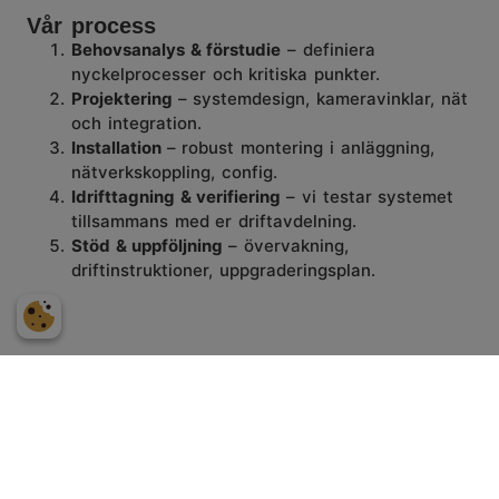
Vår process
Behovsanalys & förstudie
– definiera
nyckelprocesser och kritiska punkter.
Projektering
– systemdesign, kameravinklar, nät
och integration.
Installation
– robust montering i anläggning,
nätverkskoppling,
config
.
Idrifttagning & verifiering
– vi testar systemet
tillsammans med er driftavdelning.
Stöd & uppföljning
– övervakning,
driftinstruktioner, uppgraderingsplan.