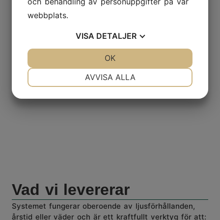
och behandling av personuppgifter på vår
webbplats.
VISA
DETALJER
JA
NEJ
OK
JA
NEJ
NÖDVÄNDIG
INSTÄLLNINGAR
AVVISA ALLA
JA
NEJ
JA
NEJ
MARKNADSFÖRING
STATISTIK
Vad vi levererar
Systemet fungerar oberoende av ljusförhållanden,
årstid eller väder och är ett kraftfullt verktyg för att: