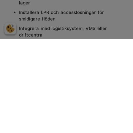
lager
Installera LPR och accesslösningar för
smidigare flöden
Integrera med logistiksystem, VMS eller
driftcentral
Konfigurera larm, notiser och fjärråtkomst
Säkerställa driftsäkerhet och support över tid
Vad innebär kameraövervakning
för transport & logistik?
Kameror kan placeras längs hela kedjan: i terminaler,
lastområden, på fordon eller i lager. De övervakar
både säkerhet och flöden, och kan kopplas till
system för spårbarhet, accesskontroll eller
fjärrövervakning. På så sätt kan du både skydda
gods och optimera logistikprocesser.