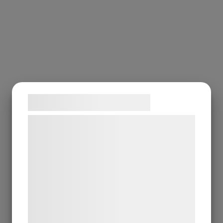
Samtykke til cookies
Vi og vores samarbejdspartnere bruger
teknologier, herunder cookies, til at
indsamle oplysninger om dig til forskellige
formål, herunder: Tilpasning af
annoncering, bedre brugeroplevelse,
funktionalitet, statistik og marketing. Disse
oplysninger kan blive delt med
annoncerings- og analysepartnere, som