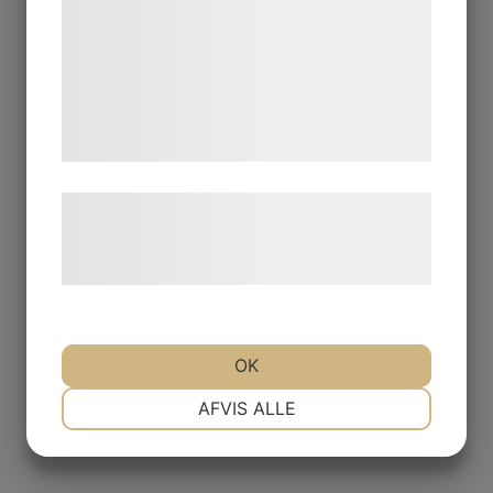
kan kombinere dem med data, du tidligere
har givet dem eller de har indsamlet
gennem din brug af deres tjenester. Ved at
klikke på 'OK' giver du samtykke til disse
formål.
Læs mere om vores brug af cookies og
behandling af persondata på vores
hjemmeside.
OK
NØDVENDIGE
PRÆFERENCER
AFVIS ALLE
MARKETING
STATISTIK