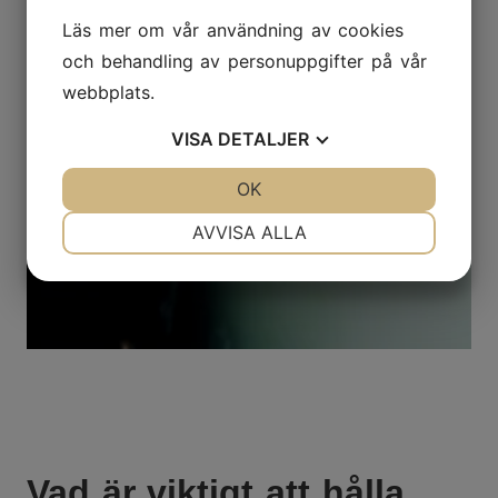
Läs mer om vår användning av cookies
och behandling av personuppgifter på vår
webbplats.
VISA
DETALJER
JA
NEJ
OK
JA
NEJ
NÖDVÄNDIG
INSTÄLLNINGAR
AVVISA ALLA
JA
NEJ
JA
NEJ
MARKNADSFÖRING
STATISTIK
Vad är viktigt att hålla