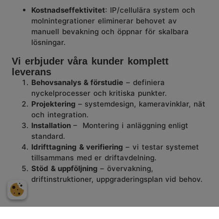
Kostnadseffektivitet
: IP/cellulära system och
molnintegrationer eliminerar behovet av
manuell bevakning och öppnar för skalbar
a
lösning
ar.
Vi erbjuder våra kunder komplett
leverans
Behovsanalys & förstudie
– definiera
nyckelprocesser och kritiska punkter.
Projektering
– systemdesign, kameravinklar, nät
och integration.
Installation
– Montering i anläggning enligt
standard.
Idrifttagning & verifiering
– vi testar systemet
tillsammans med er driftavdelning.
Stöd & uppföljning
– övervakning,
driftinstruktioner, uppgraderingsplan vid behov.