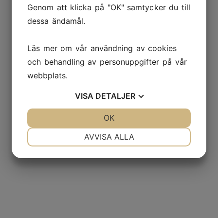
Genom att klicka på "OK" samtycker du till
dessa ändamål.
Läs mer om vår användning av cookies
och behandling av personuppgifter på vår
webbplats.
VISA
DETALJER
JA
NEJ
OK
JA
NEJ
NÖDVÄNDIG
INSTÄLLNINGAR
AVVISA ALLA
JA
NEJ
JA
NEJ
MARKNADSFÖRING
STATISTIK