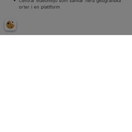
Central videomiljö som samlar flera geografiska
orter i en plattform
Integration & specialanpassning
På CCVE är vi vana att arbeta i komplexa miljöer där
övervakningssystemet behöver samverka med andra
tekniska system. Det kan röra sig om brandlarm,
passagesystem, processautomation, portstyrning, m.m.
Vi har lång erfarenhet av att integrera