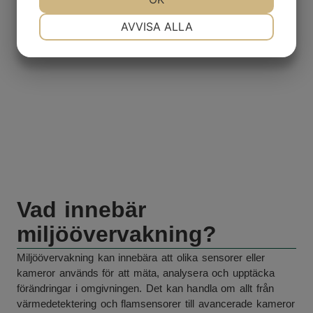
NÖDVÄNDIG
INSTÄLLNINGAR
AVVISA ALLA
JA
NEJ
JA
NEJ
MARKNADSFÖRING
STATISTIK
Vad innebär
miljöövervakning?
Miljöövervakning kan innebära att olika sensorer eller
kameror används för att mäta, analysera och upptäcka
förändringar i omgivningen. Det kan handla om allt från
värmedetektering och flamsensorer till avancerade kameror